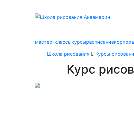
мастер-классы
курсы
расписание
корпор
Школа рисования
Курсы рисован
Курс рисо