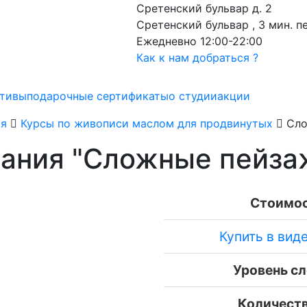
Сретенский бульвар д. 2
Сретенский бульвар , 3 мин. 
Ежедневно 12:00-22:00
Как к нам добраться ?
ативы
подарочные сертификаты
о студии
акции
ия
Курсы по живописи маслом для продвинутых
Сло
вания "Сложные пейза
Стоимос
Купить в вид
Уровень сл
Количеств