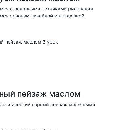
имся с основными техниками рисования
имся основам линейной и воздушной
рный пейзаж маслом
 классический горный пейзаж масляными