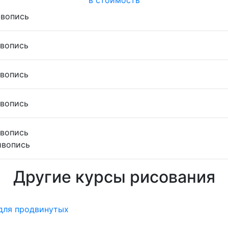
в стоимость
ивопись
ивопись
ивопись
ивопись
ивопись
Живопись
Другие курсы рисования
для продвинутых