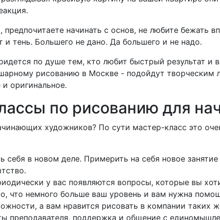
еакция.
, предпочитаете начинать с основ, не любите бежать в
т и тень.
Большего не дано.
Да большего и не надо.
ридется по душе тем, кто любит быстрый результат и в
шарному рисованию в Москве - подойдут творческим 
 и оригинальное.
лассы по рисованию для н
начинающих художников?
По сути мастер-класс это оч
ь себя в новом деле.
Примерить на себя новое занятие 
тство.
иодически у вас появляются вопросы, которые вы хо
то, что немного больше ваш уровень и вам нужна помо
ожности, а вам нравится рисовать в компании таких ж
ты преподавателя, поддержка и общение с единомышл