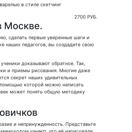
варелью в стиле скетчинг
2700 РУБ.
в Москве.
ю, сделать первые уверенные шаги и
жке наших педагогов, вы создадите свою
 ученики доказывают обратное.
Так,
ики и приемы рисования.
Многие даже
ется секрет наших удивительных
 с помощью которой можно написать
овек может понять общую методику
новичков
бразие и непринужденность.
Представьте
 мимоходом узнают, что её нарисовали