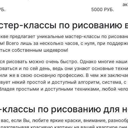
ак
УБ.
5000 РУБ.
тер-классы по рисованию 
кве предлагает уникальные мастер-классы по рисовани
ом!
Всего лишь за несколько часов, с нуля, при поддер
диться собственным шедевром!
ься рисовать можно очень быстро.
Однако многие наши
ваться и по сей день, ведь они узнают основные техн
 или же в свою основную профессию.
В чем же заключа
твует некий простой и доступный алгоритм, система,
Владея простыми и доступными техниками, любой чел
классы по рисованию для 
вас, если Вы, любите яркие краски, внимание, разноо
 разглядывая красивую картину на вашей квартире они