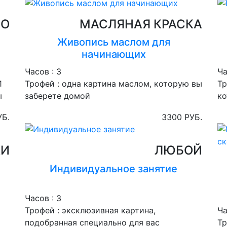
ЛО
МАСЛЯНАЯ КРАСКА
Живопись маслом для
начинающих
Часов :
3
Ча
1
Трофей :
одна картина маслом, которую вы
Тр
ы
заберете домой
ко
УБ.
3300 РУБ.
КИ
ЛЮБОЙ
Индивидуальное занятие
Часов :
3
Трофей :
эксклюзивная картина,
Ча
подобранная специально для вас
Тр