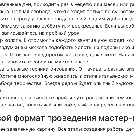
вленные дни, приходить раз в неделю или месяц или ри
ажно.
Полная свобода.
Кто-то ходит только по субботам
читься сразу у всех преподавателей.
Одним удобно ход
бимому занятию субботу или воскресенье.
Если вы соб
 записывайтесь на пробный урок.
р холста.
В стоимость каждого занятия уже входят хол
задумки вы можете подобрать холсты на подрамнике и
сть.
Цены как в недорогом магазине, даже ниже.
Налич
 привозите с собой на мастер-класс.
ать разные техники рисования.
Оттачивать разные ви
Хотите многослойную живопись в стиле итальянских 
обода творчества.
Всегда рядом будет опытный художн
.
участников, вы сможете прийти чуть раньше или немног
астников, попить чай или кофе, выйти на ресепшн и по
вой формат проведения мастер-
ее заявленную картину.
Все этапы создания работы де