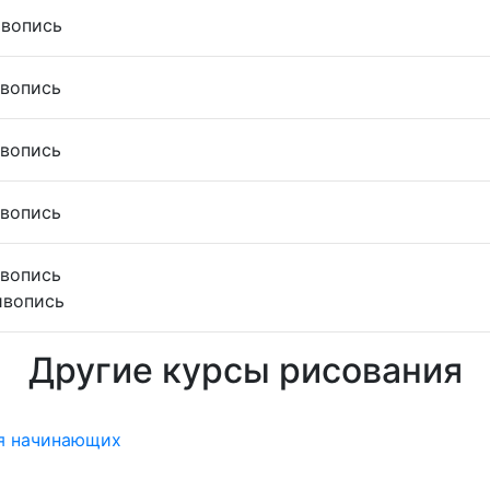
ивопись
ивопись
ивопись
ивопись
ивопись
Живопись
Другие курсы рисования
я начинающих