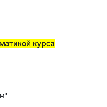
ематикой курса
м"