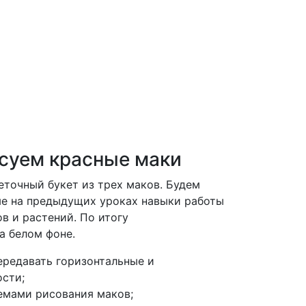
исуем красные маки
еточный букет из трех маков. Будем
ые на предыдущих уроках навыки работы
в и растений. По итогу
на белом фоне.
ередавать горизонтальные и
ости;
емами рисования маков;