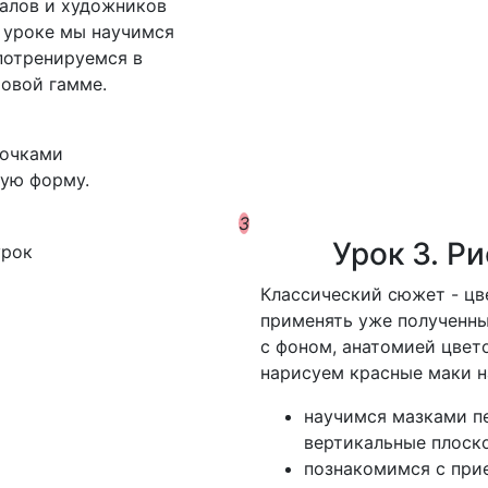
алов и художников
м уроке мы научимся
потренируемся в
овой гамме.
точками
ную форму.
3
Урок 3. Р
К
лассический сюжет - цв
применять уже полученн
с фоном, анатомией цвето
нарисуем красные маки 
научимся мазками п
вертикальные плоск
познакомимся с при