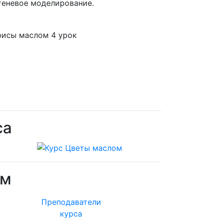
теневое моделирование.
са
ом
Преподаватели
курса