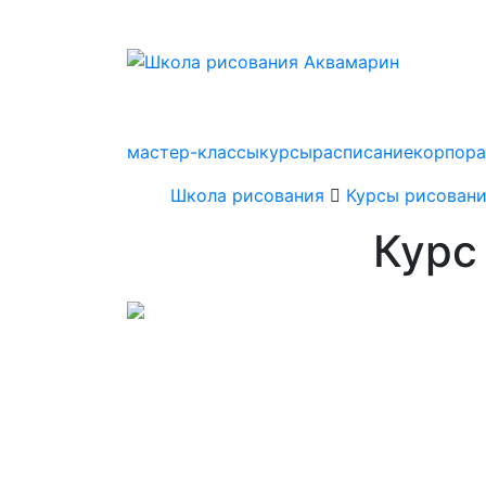
мастер-классы
курсы
расписание
корпор
Школа рисования
Курсы рисован
Курс