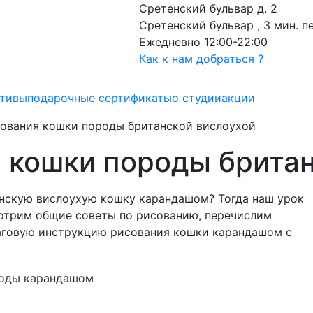
Сретенский бульвар д. 2
Сретенский бульвар , 3 мин. 
Ежедневно 12:00-22:00
Как к нам добраться ?
ативы
подарочные сертификаты
о студии
акции
сования кошки породы британской вислоухой
 кошки породы брита
анскую вислоухую кошку карандашом? Тогда наш урок
мотрим общие советы по рисованию, перечислим
аговую инструкцию рисования кошки карандашом с