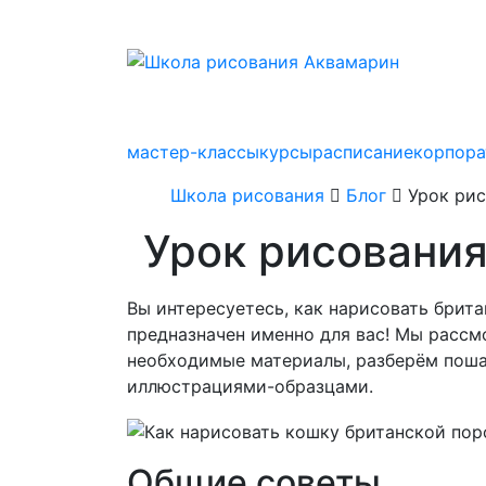
мастер-классы
курсы
расписание
корпор
Школа рисования
Блог
Урок ри
Урок рисования
Вы интересуетесь, как нарисовать брит
предназначен именно для вас! Мы расс
необходимые материалы, разберём пош
иллюстрациями-образцами.
Общие советы