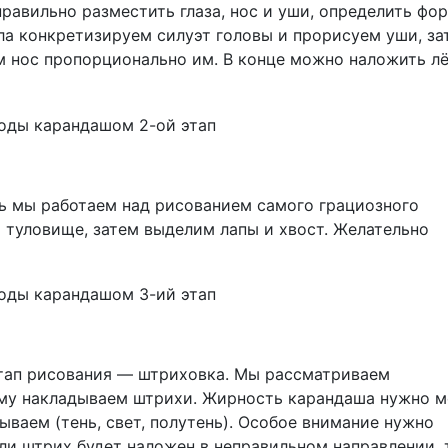
равильно разместить глаза, нос и уши, определить фо
ла конкретизируем силуэт головы и прорисуем уши, за
м нос пропорционально им. В конце можно наложить л
ь мы работаем над рисованием самого грациозного
 туловище, затем выделим лапы и хвост. Желательно
этап рисования — штриховка. Мы рассматриваем
ему накладываем штрихи. Жирность карандаша нужно м
ываем (тень, свет, полутень). Особое внимание нужно
если штрих будет наложен в неправильном направлении, 