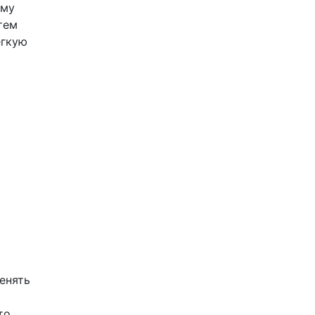
рму
тем
ёгкую
енять
то