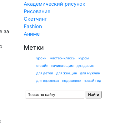
Академический рисунок
Рисование
Скетчинг
Fashion
е за
Аниме
о
Метки
уроки
мастер-классы
курсы
онлайн
начинающим
для двоих
для детей
для женщин
для мужчин
для взрослых
подешевле
новый год
о