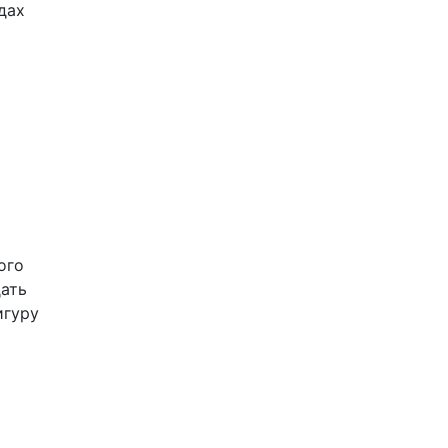
дах
ого
дать
игуру