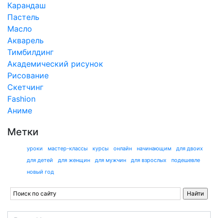
Карандаш
Пастель
Масло
Акварель
Тимбилдинг
Академический рисунок
Рисование
Скетчинг
Fashion
Аниме
Метки
уроки
мастер-классы
курсы
онлайн
начинающим
для двоих
для детей
для женщин
для мужчин
для взрослых
подешевле
новый год