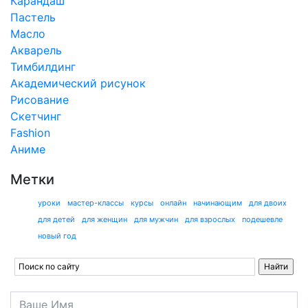
Карандаш
Пастель
Масло
Акварель
Тимбилдинг
Академический рисунок
Рисование
Скетчинг
Fashion
Аниме
Метки
уроки
мастер-классы
курсы
онлайн
начинающим
для двоих
для детей
для женщин
для мужчин
для взрослых
подешевле
новый год